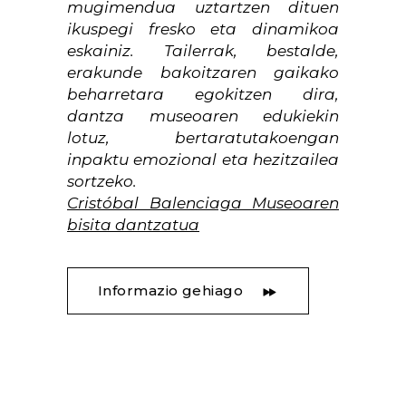
mugimendua uztartzen dituen
ikuspegi fresko eta dinamikoa
eskainiz. Tailerrak, bestalde,
erakunde bakoitzaren gaikako
beharretara egokitzen dira,
dantza museoaren edukiekin
lotuz, bertaratutakoengan
inpaktu emozional eta hezitzailea
sortzeko.
Cristóbal Balenciaga Museoaren
bisita dantzatua
Informazio gehiago