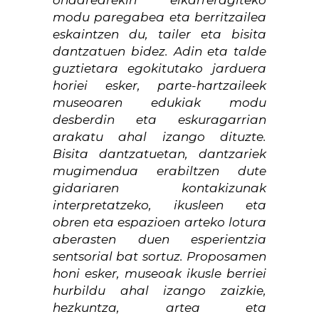
ondarearekin elkarreragiteko
modu paregabea eta berritzailea
eskaintzen du, tailer eta bisita
dantzatuen bidez. Adin eta talde
guztietara egokitutako jarduera
horiei esker, parte-hartzaileek
museoaren edukiak modu
desberdin eta eskuragarrian
arakatu ahal izango dituzte.
Bisita dantzatuetan, dantzariek
mugimendua erabiltzen dute
gidariaren kontakizunak
interpretatzeko, ikusleen eta
obren eta espazioen arteko lotura
aberasten duen esperientzia
sentsorial bat sortuz. Proposamen
honi esker, museoak ikusle berriei
hurbildu ahal izango zaizkie,
hezkuntza, artea eta